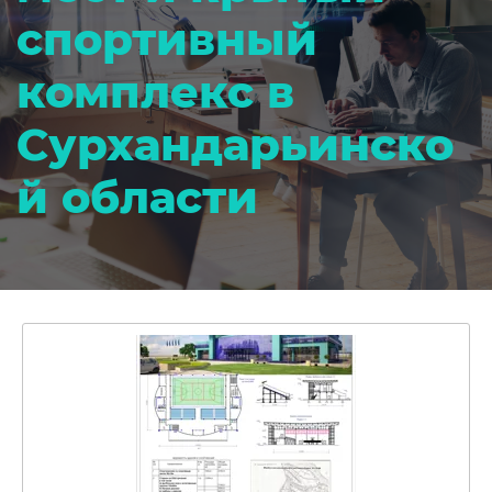
спортивный
комплекс в
Сурхандарьинско
й области